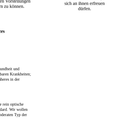
en Vorstellungen
sich an ihnen erfreuen
rn zu können.
dürfen.
zes
sundheit und
bbaren Krankheiten;
heres in der
 rein optische
ndard. Wir wollen
oderaten Typ der