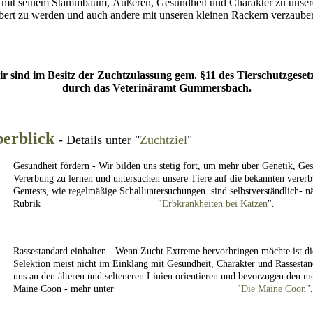
 mit seinem Stammbaum, Äußeren, Gesundheit und Charakter zu unser
ubert zu werden und auch andere mit unseren kleinen Rackern verzaube
r sind im Besitz der Zuchtzulassung gem. §11 des Tierschutzgeset
durch das Veterinäramt Gummersbach.
berblick
- Details unter "
Zuchtziel
"
Gesundheit fördern - Wir bilden uns stetig fort, um mehr über Genetik, Ge
Vererbung zu lernen und untersuchen unsere Tiere auf die bekannten verer
Gentests, wie regelmäßige Schalluntersuchungen sind selbstverständlich- nä
Rubrik "
Erbkrankheiten bei Katzen
".
Rassestandard einhalten - Wenn Zucht Extreme hervorbringen möchte ist die
Selektion meist nicht im Einklang mit Gesundheit, Charakter und Rassesta
uns an den älteren und selteneren Linien orientieren und bevorzugen den m
Maine Coon - mehr unter "
Die Maine Coon
".