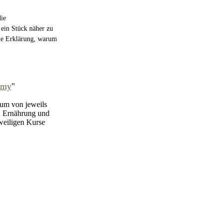
die
 ein Stück näher zu
ie Erklärung, warum
emy
"
aum von jeweils
, Ernährung und
eweiligen Kurse